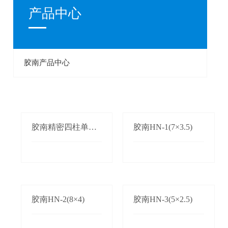
产品中心
胶南产品中心
胶南精密四柱单双
胶南HN-1(7×3.5)
边自动送料机
胶南HN-2(8×4)
胶南HN-3(5×2.5)