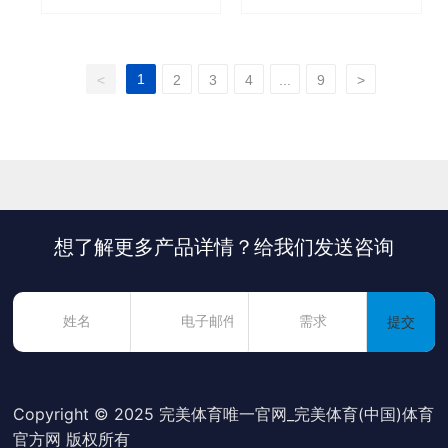
1
<
2
3
4
...
9
>
想了解更多产品详情？给我们发送咨询
提交
Copyright © 2025 完美体育唯一官网_完美体育(中国)体育
官方网 版权所有