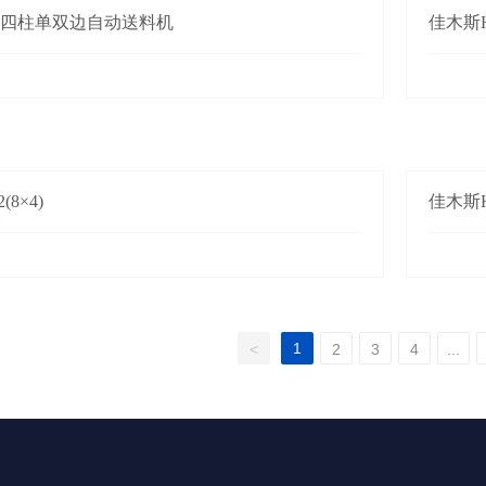
密四柱单双边自动送料机
佳木斯HN
(8×4)
佳木斯HN
1
<
2
3
4
...