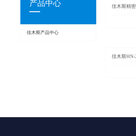
产品中心
佳木斯精
佳木斯产品中心
佳木斯HN-2