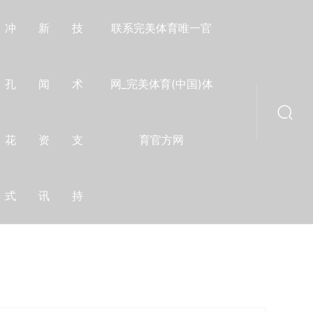
冲
新
技
联系完美体育唯一官
孔
闻
术
网_完美体育(中国)体
花
资
支
育官方网
式
讯
持