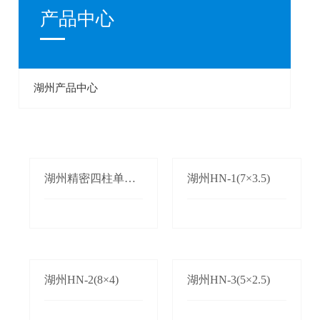
产品中心
湖州产品中心
湖州精密四柱单双
湖州HN-1(7×3.5)
边自动送料机
湖州HN-2(8×4)
湖州HN-3(5×2.5)