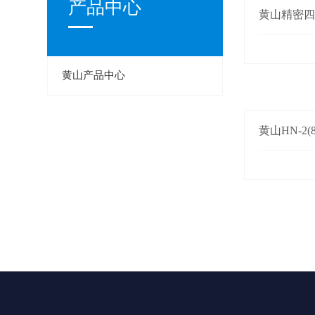
产品中心
黄山精密
黄山产品中心
黄山HN-2(8