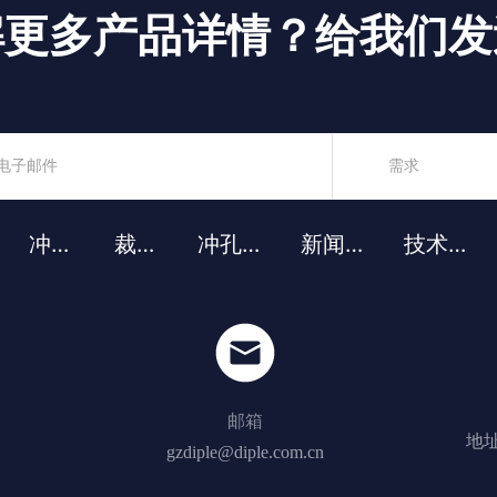
解更多产品详情？给我们发
冲孔
裁断
冲孔花
新闻资
技术支
机
机
式
讯
持
邮箱
地址
gzdiple@diple.com.cn