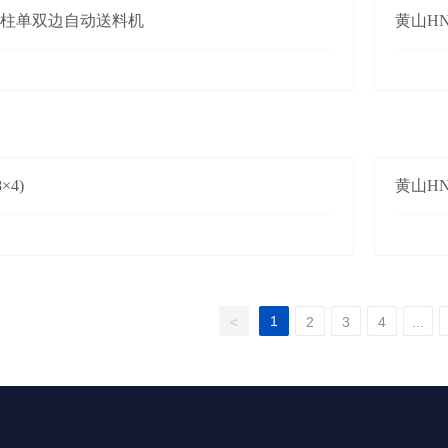
四柱单双边自动送料机
黄山HN-
×4)
黄山HN-
1
<
2
3
4
...