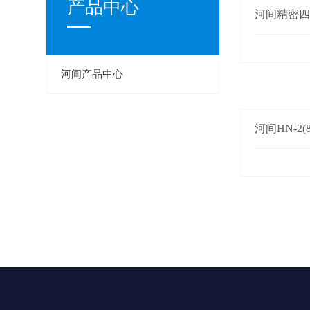
产品中心
河间精密
河间产品中心
河间HN-2(8