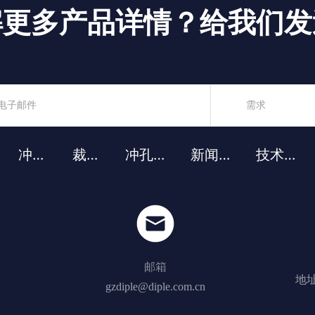
解更多产品详情？给我们发
冲孔
裁断
冲孔花
新闻资
技术支
机
机
式
讯
持
邮箱
地址
gzdiple@diple.com.cn