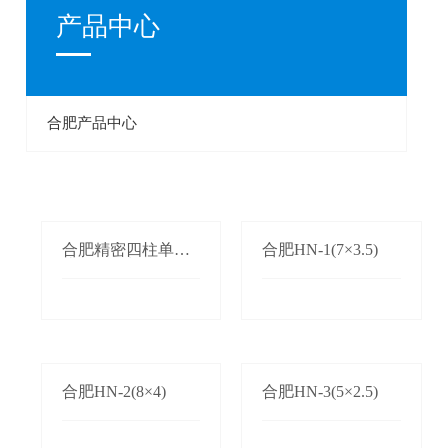
产品中心
合肥产品中心
合肥精密四柱单双
合肥HN-1(7×3.5)
边自动送料机
合肥HN-2(8×4)
合肥HN-3(5×2.5)