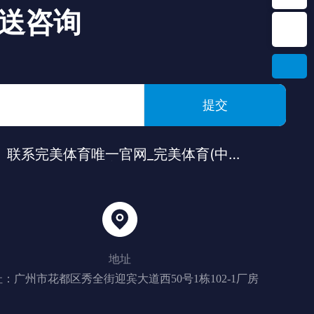
送咨询
提交
联系完美体育唯一官网_完美体育(中国)
体育官方网
地址
：广州市花都区秀全街迎宾大道西50号1栋102-1厂房