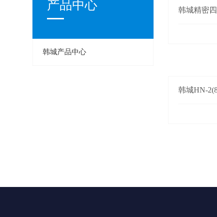
产品中心
韩城精密
韩城产品中心
韩城HN-2(8