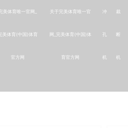
完美体育唯一官网_
关于完美体育唯一官
冲
裁
完美体育(中国)体育
网_完美体育(中国)体
孔
断
官方网
育官方网
机
机