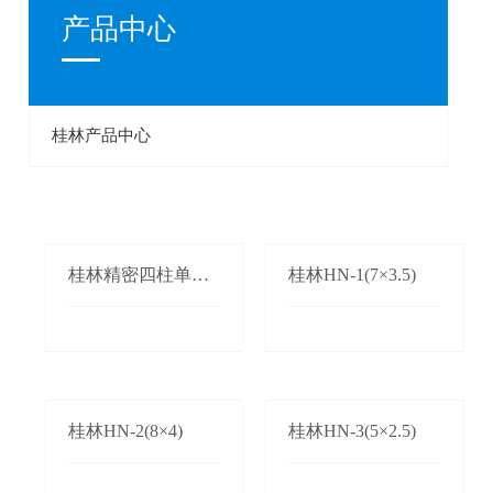
产品中心
桂林产品中心
桂林精密四柱单双
桂林HN-1(7×3.5)
边自动送料机
桂林HN-2(8×4)
桂林HN-3(5×2.5)