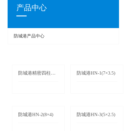
产品中心
防城港产品中心
防城港精密四柱单
防城港HN-1(7×3.5)
双边自动送料机
防城港HN-2(8×4)
防城港HN-3(5×2.5)