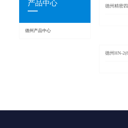
产品中心
德州精密
德州产品中心
德州HN-2(8