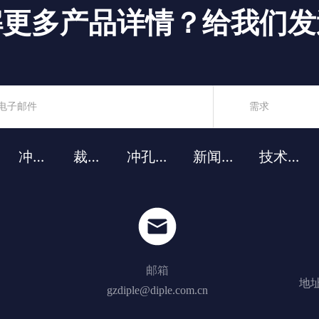
解更多产品详情？给我们发
冲孔
裁断
冲孔花
新闻资
技术支
机
机
式
讯
持
邮箱
地址
gzdiple@diple.com.cn