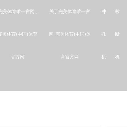
完美体育唯一官网_
关于完美体育唯一官
冲
裁
完美体育(中国)体育
网_完美体育(中国)体
孔
断
官方网
育官方网
机
机