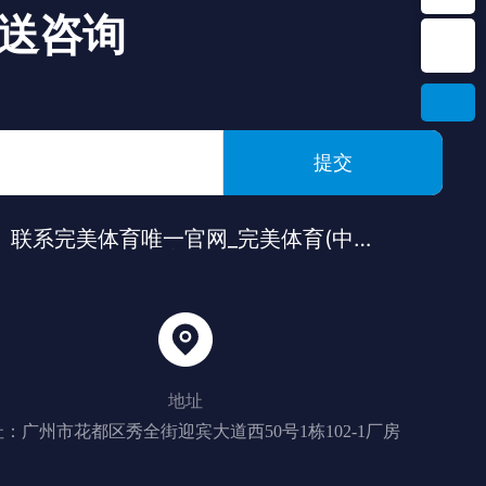
送咨询
提交
联系完美体育唯一官网_完美体育(中国)
体育官方网
地址
：广州市花都区秀全街迎宾大道西50号1栋102-1厂房