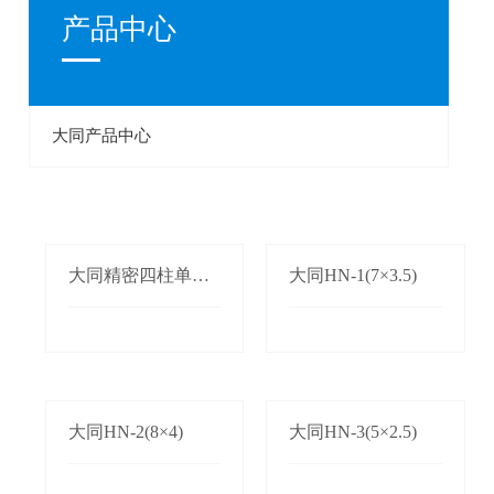
产品中心
大同产品中心
大同精密四柱单双
大同HN-1(7×3.5)
边自动送料机
大同HN-2(8×4)
大同HN-3(5×2.5)