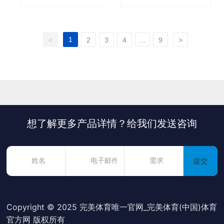
1
<
2
3
4
...
9
>
想了解更多产品详情？给我们发送咨询
提交
Copyright © 2025 完美体育唯一官网_完美体育(中国)体育
官方网 版权所有