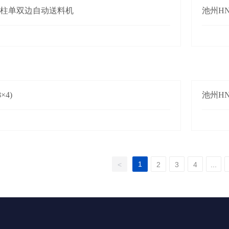
四柱单双边自动送料机
池州HN-
×4)
池州HN-
1
<
2
3
4
...