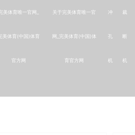
完美体育唯一官网_
关于完美体育唯一官
冲
裁
完美体育(中国)体育
网_完美体育(中国)体
孔
断
官方网
育官方网
机
机