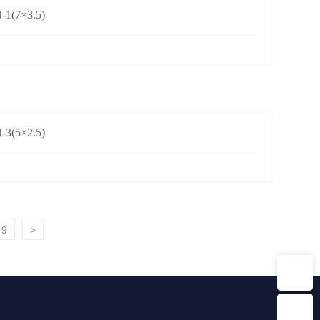
1(7×3.5)
3(5×2.5)
9
>