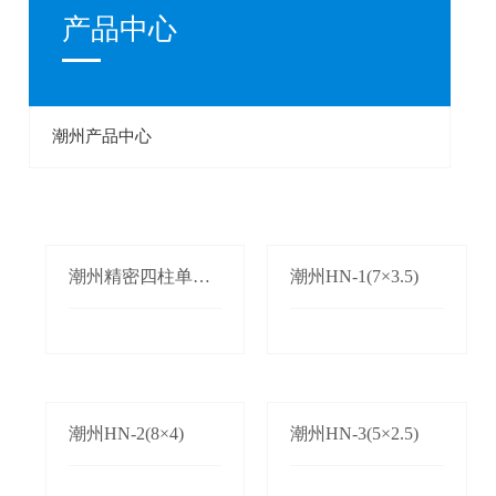
产品中心
潮州产品中心
潮州精密四柱单双
潮州HN-1(7×3.5)
边自动送料机
潮州HN-2(8×4)
潮州HN-3(5×2.5)