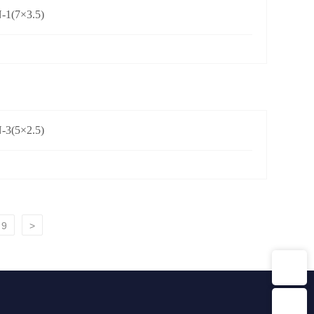
1(7×3.5)
3(5×2.5)
9
>