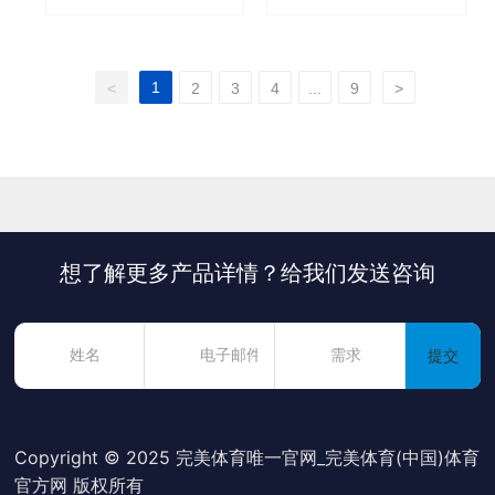
1
<
2
3
4
...
9
>
想了解更多产品详情？给我们发送咨询
提交
Copyright © 2025 完美体育唯一官网_完美体育(中国)体育
官方网 版权所有