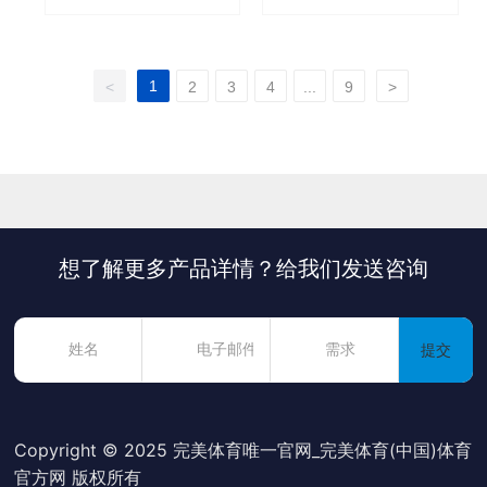
1
<
2
3
4
...
9
>
想了解更多产品详情？给我们发送咨询
提交
Copyright © 2025 完美体育唯一官网_完美体育(中国)体育
官方网 版权所有