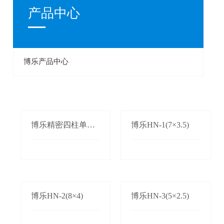
产品中心
博乐产品中心
博乐精密四柱单双
博乐HN-1(7×3.5)
边自动送料机
博乐HN-2(8×4)
博乐HN-3(5×2.5)