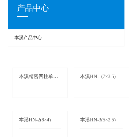
产品中心
本溪产品中心
本溪精密四柱单双
本溪HN-1(7×3.5)
边自动送料机
本溪HN-2(8×4)
本溪HN-3(5×2.5)