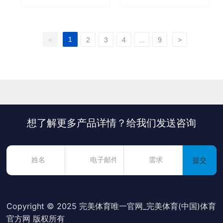
1
<
2
3
4
...
9
>
想了解更多产品详情？给我们发送咨询
提交
Copyright © 2025 完美体育唯一官网_完美体育(中国)体育
官方网 版权所有