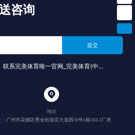
送咨询
提交
联系完美体育唯一官网_完美体育(中国)
体育官方网
地址
：广州市花都区秀全街迎宾大道西50号1栋102-1厂房