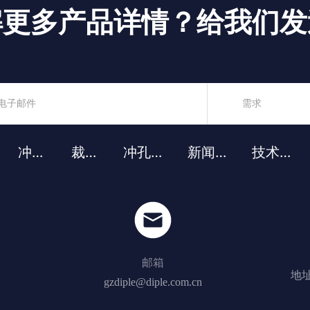
解更多产品详情？给我们发
冲孔
裁断
冲孔花
新闻资
技术支
机
机
式
讯
持
邮箱
地址
gzdiple@diple.com.cn