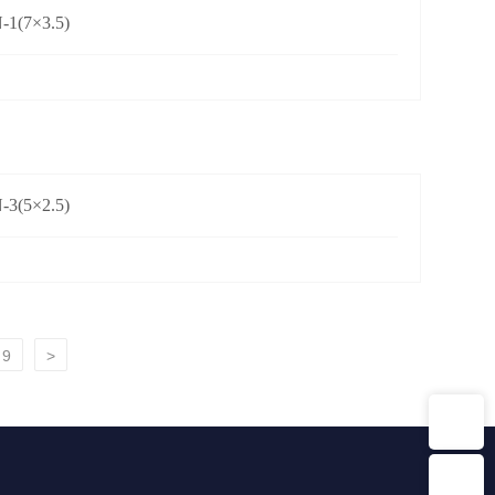
1(7×3.5)
3(5×2.5)
9
>