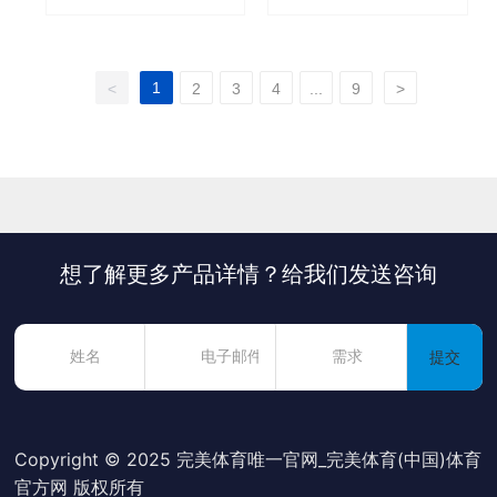
1
<
2
3
4
...
9
>
想了解更多产品详情？给我们发送咨询
提交
Copyright © 2025 完美体育唯一官网_完美体育(中国)体育
官方网 版权所有