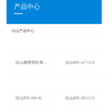
产品中心
白山产品中心
白山精密四柱单双
白山HN-1(7×3.5)
边自动送料机
白山HN-2(8×4)
白山HN-3(5×2.5)