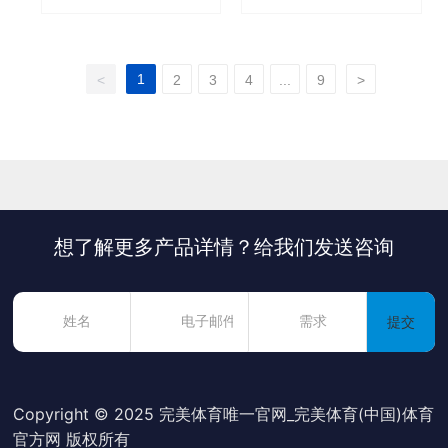
1
<
2
3
4
...
9
>
想了解更多产品详情？给我们发送咨询
提交
Copyright © 2025 完美体育唯一官网_完美体育(中国)体育
官方网 版权所有