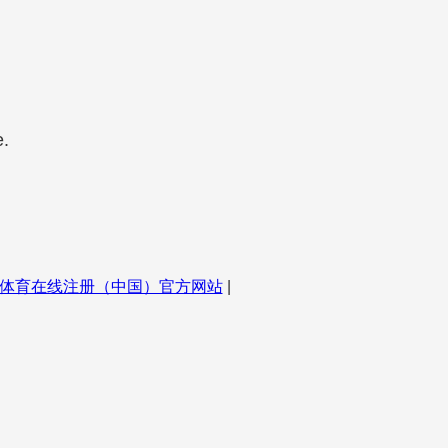
e.
。
体育在线注册（中国）官方网站
|