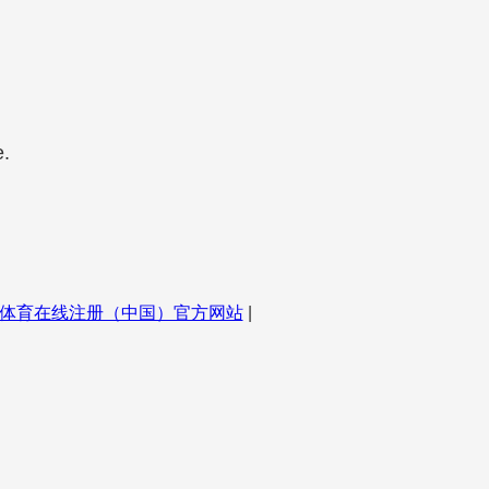
e.
。
体育在线注册（中国）官方网站
|