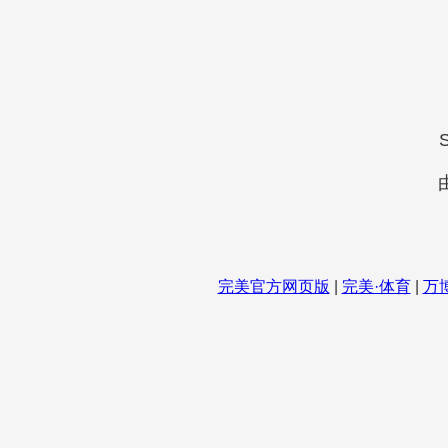
S
完美官方网页版
|
完美·体育
|
万